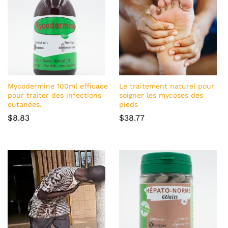
Mycodermine 100ml efficace
Le traitement naturel pour
pour traiter des infections
soigner les mycoses des
cutanées.
pieds
$
8.83
$
38.77