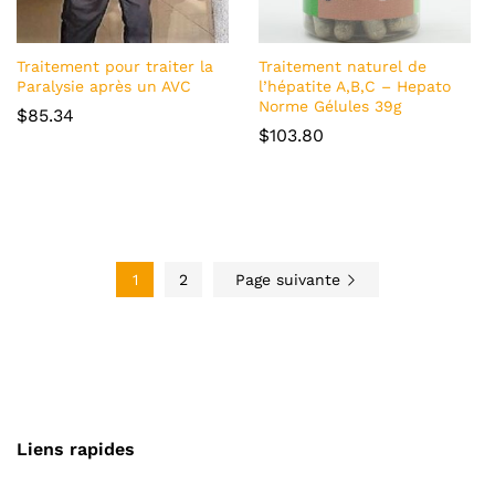
Traitement pour traiter la
Traitement naturel de
Paralysie après un AVC
l’hépatite A,B,C – Hepato
Norme Gélules 39g
$
85.34
$
103.80
1
2
Page suivante
Liens rapides