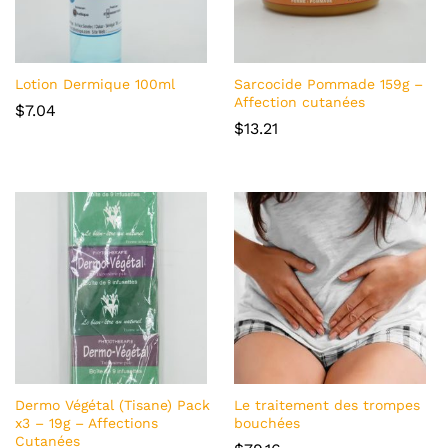
x
x
Lotion Dermique 100ml
Sarcocide Pommade 159g –
Affection cutanées
$
7.04
$
13.21
Dermo Végétal (Tisane) Pack
Le traitement des trompes
x3 – 19g – Affections
bouchées
Cutanées