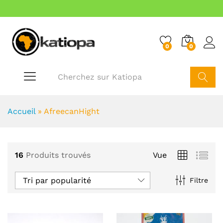
0
0
Cherche
Accueil
»
AfreecanHight
16
Produits trouvés
Vue
Tri par popularité
Filtre