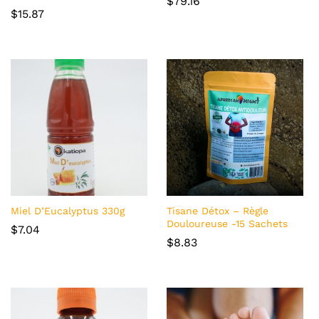
$
79.16
$
15.87
Miel D’Eucalyptus 330g
Tisane Détox – Règle
Douloureuse -15 Sachets
$
7.04
$
8.83